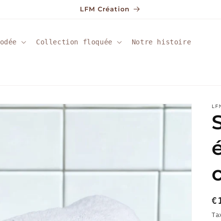
LFM Création
odée
Collection floquée
Notre histoire
LF
P
€
h
Ta