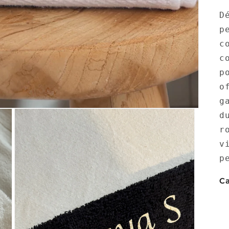
D
p
c
c
p
o
g
d
r
v
p
Ca