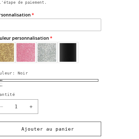
l'étape de paiement.
rsonnalisation
uleur personnalisation
uleur:
Noir
oir
lanc
ris
antité
Réduire
Augmenter
la
la
quantité
quantité
de
de
Ajouter au panier
Serviette
Serviette