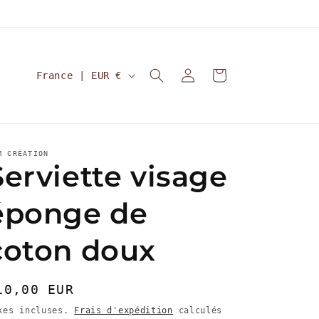
P
Connexion
Panier
France | EUR €
a
y
s
M CRÉATION
/
Serviette visage
r
é
éponge de
g
coton doux
i
o
rix
10,00 EUR
n
abituel
xes incluses.
Frais d'expédition
calculés