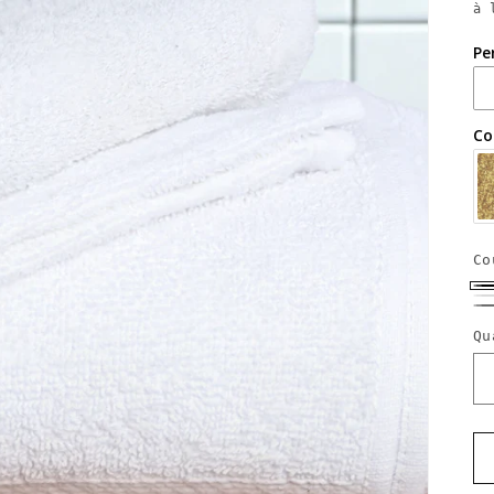
à 
Pe
Co
Co
N
B
G
Qu