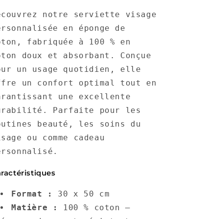
visage
visage
écouvrez notre serviette visage
éponge
éponge
de
de
ersonnalisée en éponge de
coton
coton
oton, fabriquée à 100 % en
doux
doux
oton doux et absorbant. Conçue
our un usage quotidien, elle
ffre un confort optimal tout en
arantissant une excellente
urabilité. Parfaite pour les
outines beauté, les soins du
isage ou comme cadeau
ersonnalisé.
ractéristiques
Format :
30 x 50 cm
Matière :
100 % coton –