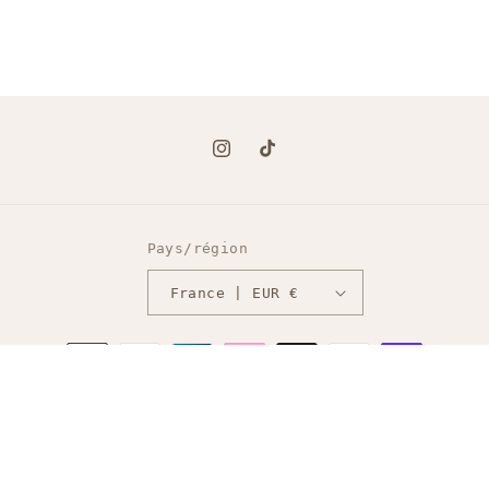
Instagram
TikTok
Pays/région
France | EUR €
Moyens
de
paiement
© 2026,
LFM Création
Commerce électronique propulsé
Politique de confidentialité
par Shopify