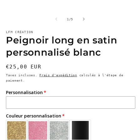
média
d
1
u
dans
f
une
m
de
fenêtre
1
/
5
modale
LFM CRÉATION
Peignoir long en satin
personnalisé blanc
Prix
€25,00 EUR
habituel
Taxes incluses.
Frais d'expédition
calculés à l'étape de
paiement.
Personnalisation
Couleur personnalisation