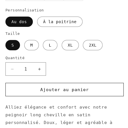
Personnalisation
Au dos
À la poitrine
Taille
S
M
L
XL
2XL
Quantité
Réduire
Augmenter
la
la
quantité
quantité
de
de
Ajouter au panier
Peignoir
Peignoir
long
long
Alliez élégance et confort avec notre
en
en
satin
satin
peignoir long cheville en satin
personnalisé
personnalisé
personnalisé. Doux, léger et agréable à
blanc
blanc