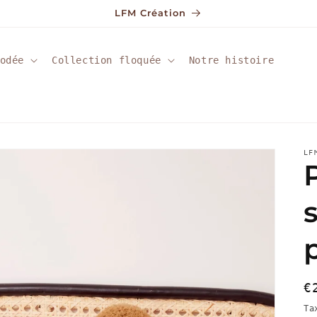
LFM Création
odée
Collection floquée
Notre histoire
LF
P
€
h
Ta