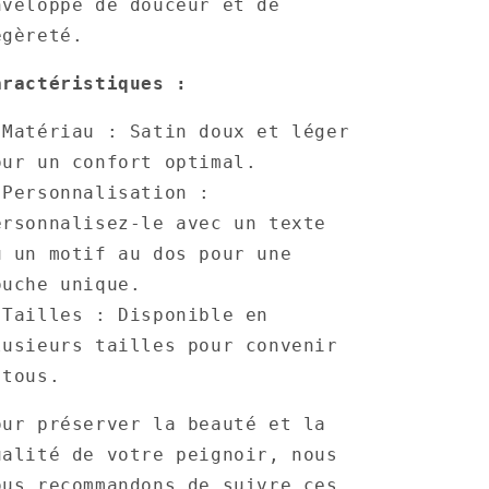
nveloppe de douceur et de
égèreté.
aractéristiques :
 Matériau : Satin doux et léger
our un confort optimal.
 Personnalisation :
ersonnalisez-le avec un texte
u un motif au dos pour une
ouche unique.
 Tailles : Disponible en
lusieurs tailles pour convenir
 tous.
our préserver la beauté et la
ualité de votre peignoir, nous
ous recommandons de suivre ces