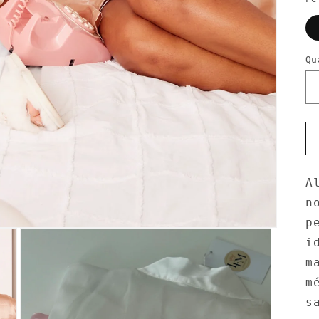
Qu
A
n
p
i
m
m
s