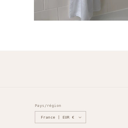
Ouvrir
le
média
4
dans
une
fenêtre
modale
Pays/région
France | EUR €