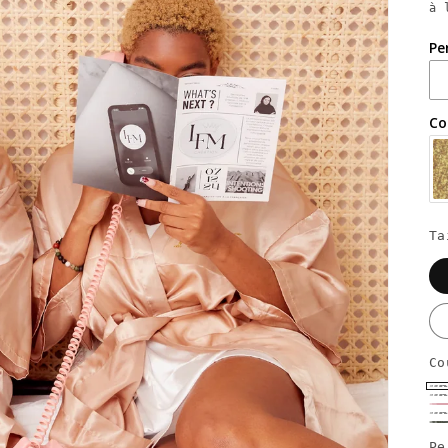
à 
Pe
Co
Ta
Co
B
N
R
C
V
Pe