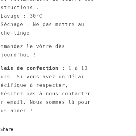
nstructions :
 Lavage : 30°C
 Séchage : Ne pas mettre au
èche-linge
ommandez le vôtre dès
ujourd'hui !
élais de confection :
1 à 10
ours. Si vous avez un délai
pécifique à respecter,
'hésitez pas à nous contacter
ar email. Nous sommes là pour
ous aider !
Share