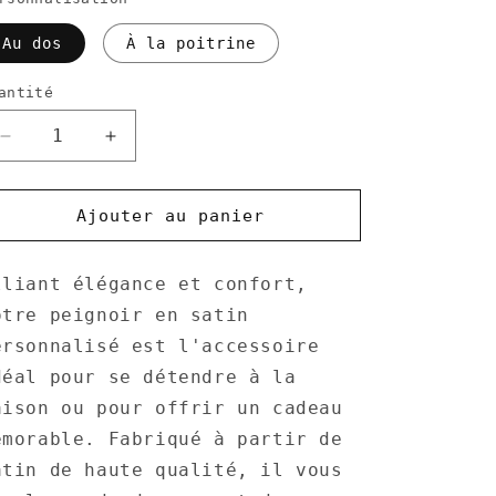
Au dos
À la poitrine
antité
Réduire
Augmenter
la
la
quantité
quantité
de
de
Ajouter au panier
Peignoir
Peignoir
en
en
lliant élégance et confort,
satin
satin
personnalisé
personnalisé
otre peignoir en satin
ersonnalisé est l'accessoire
déal pour se détendre à la
aison ou pour offrir un cadeau
émorable. Fabriqué à partir de
atin de haute qualité, il vous