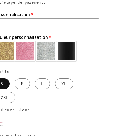
l'étape de paiement.
rsonnalisation
uleur personnalisation
ille
S
M
L
XL
2XL
uleur:
Blanc
lanc
oir
ose
hampagne
ert
rsonnalisation