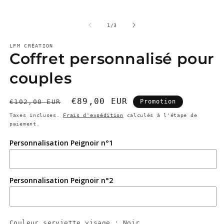
d
u
f
m
de
1
/
3
LFM CRÉATION
Coffret personnalisé pour
couples
Prix
Prix
€89,00 EUR
€102,00 EUR
Promotion
habituel
promotionnel
Taxes incluses.
Frais d'expédition
calculés à l'étape de
paiement.
Personnalisation Peignoir n°1
Personnalisation Peignoir n°2
Couleur serviette visage :
Noir