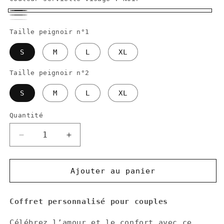
Noir
Gris
Blanc
Taille peignoir n°1
S
M
L
XL
Taille peignoir n°2
S
M
L
XL
Quantité
Réduire
Augmenter
la
la
quantité
quantité
de
de
Ajouter au panier
Coffret
Coffret
personnalisé
personnalisé
Coffret personnalisé pour couples
pour
pour
couples
couples
Célébrez l’amour et le confort avec ce