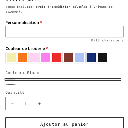
habituel
Taxes incluses.
Frais d'expédition
calculés à l'étape de
paiement.
Personnalisation
0/12 characters
Couleur de broderie
Couleur:
Blanc
Blanc
Noir
Gris
Quantité
Réduire
Augmenter
la
la
quantité
quantité
de
de
Ajouter au panier