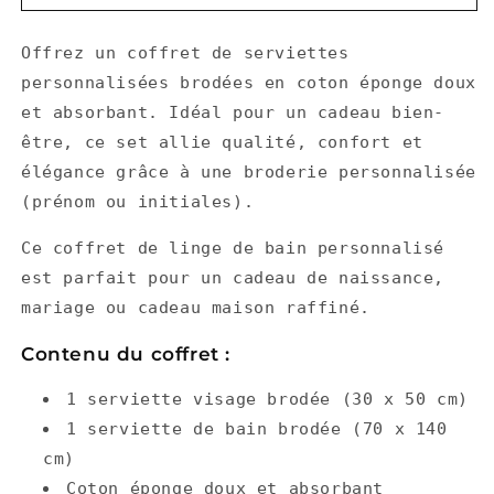
Coffret
Coffret
serviettes
serviettes
Offrez un coffret de serviettes
personnalisées
personnalisées
brodées
brodées
personnalisées brodées en coton éponge doux
et absorbant. Idéal pour un cadeau bien-
être, ce set allie qualité, confort et
élégance grâce à une broderie personnalisée
(prénom ou initiales).
Ce coffret de linge de bain personnalisé
est parfait pour un cadeau de naissance,
mariage ou cadeau maison raffiné.
Contenu du coffret :
1 serviette visage brodée (30 x 50 cm)
1 serviette de bain brodée (70 x 140
cm)
Coton éponge doux et absorbant