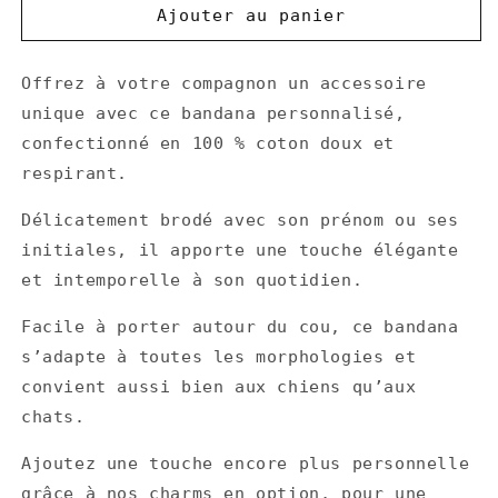
de
de
Ajouter au panier
Bandana
Bandana
brodé
brodé
Offrez à votre compagnon un accessoire
pour
pour
chien
chien
unique avec ce bandana personnalisé,
confectionné en 100 % coton doux et
respirant.
Délicatement brodé avec son prénom ou ses
initiales, il apporte une touche élégante
et intemporelle à son quotidien.
Facile à porter autour du cou, ce bandana
s’adapte à toutes les morphologies et
convient aussi bien aux chiens qu’aux
chats.
Ajoutez une touche encore plus personnelle
grâce à nos charms en option, pour une