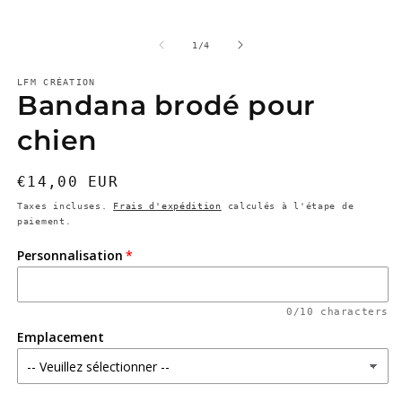
dans
d
une
u
fenêtre
f
modale
m
de
1
/
4
LFM CRÉATION
Bandana brodé pour
chien
Prix
€14,00 EUR
habituel
Taxes incluses.
Frais d'expédition
calculés à l'étape de
paiement.
Personnalisation
0/10 characters
Emplacement