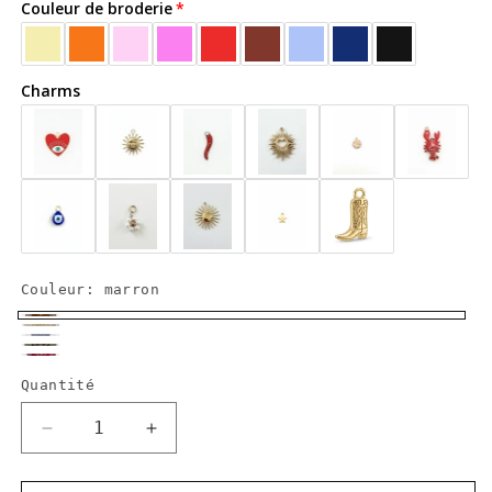
Couleur de broderie
Charms
Couleur:
marron
marron
beige
gris
kaki
bordeaux
perle
Quantité
Réduire
Augmenter
la
la
quantité
quantité