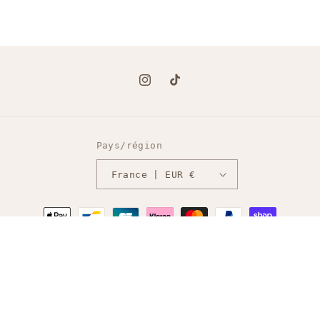
Instagram
TikTok
Pays/région
France | EUR €
Moyens
de
paiement
© 2026,
LFM Création
Commerce électronique propulsé
Politique de confidentialité
par Shopify
Politique d’expédition
Politique de remboursement